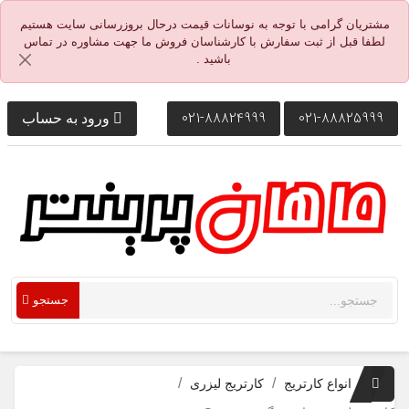
مشتریان گرامی با توجه به نوسانات قیمت درحال بروزرسانی سایت هستیم
لطفا قبل از ثبت سفارش با کارشناسان فروش ما جهت مشاوره در تماس
باشید .
021-88824999
021-88825999
ورود به حساب
جستجو
انواع کارتریج
کارتریج لیزری