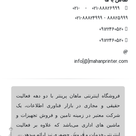
021-88826999 - 021-
88825999 - 021-88824999
09122460520
09122460520
info[@]mahanprinter.com
فروشگاه اینترنتی ماهان پرینتر با دو دهه فعالیت
حقیقی و مجازی در بازار فناوری اطلاعات، یک
شرکت معتبر در زمینه تامین و فروش تجهیزات و
ماشین های اداری می‌باشد که علاوه بر فعالیت
اینترنتی،خدمات و فروش حضوری نیز ارائه میدهد.