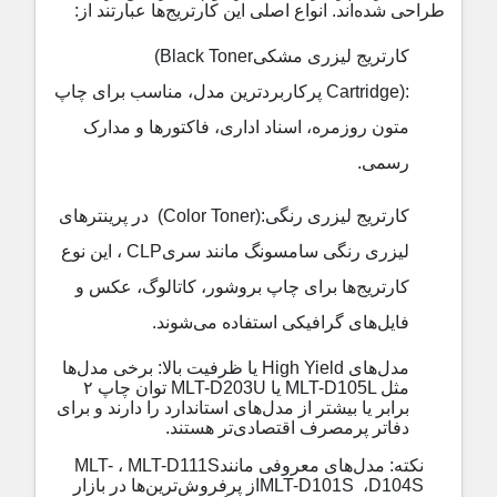
طراحی شده‌اند. انواع اصلی این کارتریج‌ها عبارتند از
:
کارتریج لیزری مشکی
(Black Toner
Cartridge):
پرکاربردترین مدل، مناسب برای چاپ
متون روزمره، اسناد اداری، فاکتورها و مدارک
رسمی
.
کارتریج لیزری رنگی
(Color Toner):
در پرینترهای
لیزری رنگی سامسونگ مانند سری
CLP
، این نوع
کارتریج‌ها برای چاپ بروشور، کاتالوگ، عکس و
فایل‌های گرافیکی استفاده می‌شوند
.
مدل‌های
High Yield
یا ظرفیت بالا
:
برخی مدل‌ها
مثل
MLT-D105L
یا
MLT-D203U
توان چاپ
۲
برابر یا بیشتر از مدل‌های استاندارد را دارند و برای
دفاتر پرمصرف اقتصادی‌تر هستند
.
نکته
:
مدل‌های معروفی مانند
MLT-D111S
،
MLT-
D104S
،
MLT-D101S
از پرفروش‌ترین‌ها در بازار