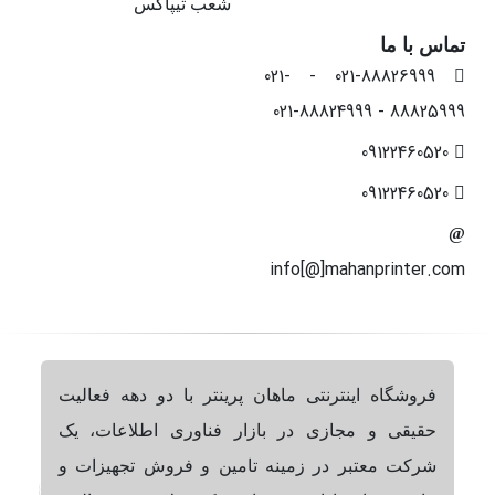
شعب تیپاکس
تماس با ما
021-88826999 - 021-
88825999 - 021-88824999
09122460520
09122460520
info[@]mahanprinter.com
فروشگاه اینترنتی ماهان پرینتر با دو دهه فعالیت
حقیقی و مجازی در بازار فناوری اطلاعات، یک
شرکت معتبر در زمینه تامین و فروش تجهیزات و