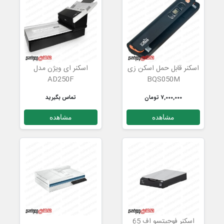
اسکنر قابل حمل اسکن زی
اسکنر ای ویژن مدل
AD250F
BQS050M
7,000,000 تومان
تماس بگیرید
مشاهده
مشاهده
اسکنر فوجیتسو اف 65