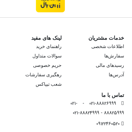
خدمات مشتریان
لینک های مفید
اطلاعات شخصی
راهنمای خرید
سفارش‌ها
سوالات متداول
رسیدهای مالی
حریم خصوصی
آدرس‌ها
رهگیری سفارشات
شعب تیپاکس
تماس با ما
021-88826999 - 021-
88825999 - 021-88824999
09122460520