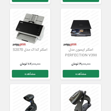
اسکنر اپسون مدل
اسکنر کداک مدل S2070
PERFECTION V39II
19,000,000 تومان
107,000,000 تومان
مشاهده
مشاهده