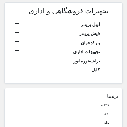
تجهیزات فروشگاهی و اداری

لیبل پرینتر

فیش پرینتر

بارکدخوان

تجهیزات اداری
ترانسفورماتور
کابل
برندها
اپسون
اچ پی
برادر