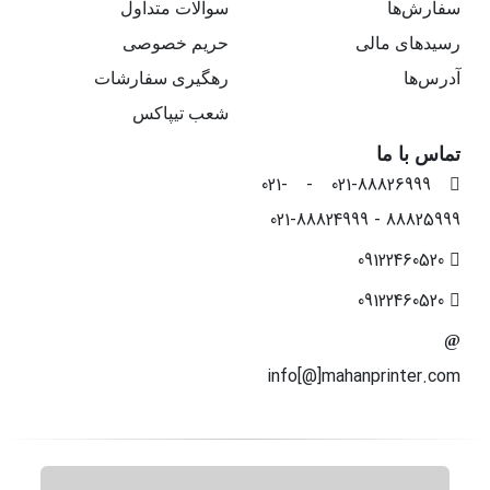
سفارش‌ها
سوالات متداول
رسیدهای مالی
حریم خصوصی
آدرس‌ها
رهگیری سفارشات
شعب تیپاکس
تماس با ما
021-88826999 - 021-
88825999 - 021-88824999
09122460520
09122460520
info[@]mahanprinter.com