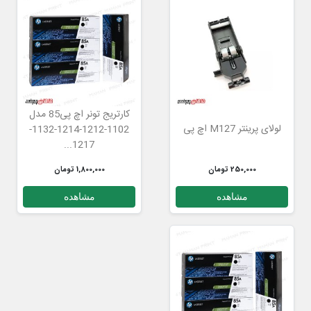
کارتریج تونر اچ پی85 مدل
لولای پرینتر M127 اچ پی
1102-1212-1214-1132-
1217...
250,000 تومان
1,800,000 تومان
مشاهده
مشاهده