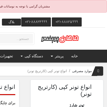
مشتریان گرامی با توجه به نوسانات ق
021-88824999
021-88825999
بلاگ
خانه
پرینتر
دستگاه کپی
تجهیزات
موارد مصرفی
انواع تونر کپی (کارتریج تونر)
انواع تونر کپی (کارتریج
انواع ت
تونر)
برای چاپگر
تونر شارژ