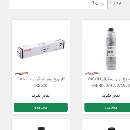
ترتیب:
ردیف
کارتریج تونر اینتگرال RICOH
کارتریج تونر اینتگرال CANON
IR2520
MP4000/4500/500
تماس بگیرید
تماس بگیرید
مشاهده
مشاهده