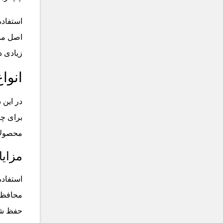
استفاده
اصل ممک
زیادی د
انوا
در این 
برای چا
محصولات
مزایا
استفاده
محافظت 
حفظ شود