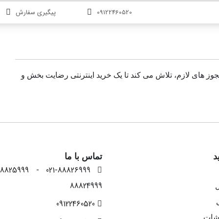
09122460520
پیگیری سفارش
مجوز های لازم، تلاش می کند تا یک خرید اینترنتی رضایت بخش و
د
تماس با ما
88824999
ل
09122460520
شات