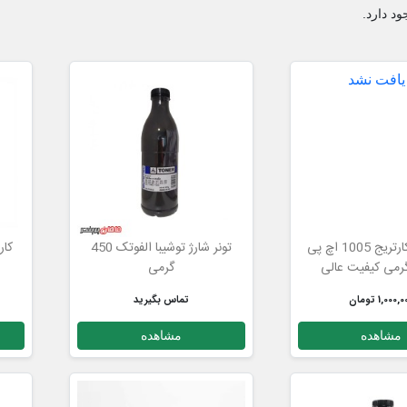
تونر شارژ کارتریج 1005 اچ پی
تونر شارژ توشیبا الفوتک 450
گرمی
0
1,000, تومان
تماس بگیرید
مشاهده
مشاهده