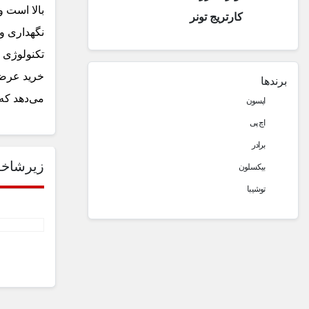
بالا است و
کارتریج تونر
نگهداری و 
تکنولوژی 
خرید عرضه 
برندها
می‌دهد که 
اپسون
اچ پی
برادر
زیرشاخه
بیکسلون
توشیبا