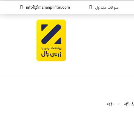
سوالات متداول
info[@]mahanprinter.com
021-88826999 - 021-88825999 - 021-