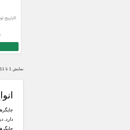
ت
نمایش 1 تا 11 از 11 مورد
انوا
چاپگرها
دارد. د
چاپگرها