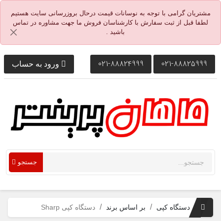
مشتریان گرامی با توجه به نوسانات قیمت درحال بروزرسانی سایت هستیم
لطفا قبل از ثبت سفارش با کارشناسان فروش ما جهت مشاوره در تماس
باشید .
021-88824999
021-88825999
ورود به حساب
جستجو
دستگاه کپی
بر اساس برند
دستگاه کپی Sharp