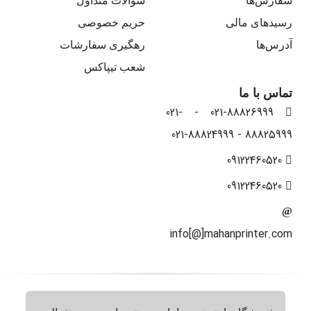
سفارش‌ها
سوالات متداول
رسیدهای مالی
حریم خصوصی
آدرس‌ها
رهگیری سفارشات
شعب تیپاکس
تماس با ما
021-88826999 - 021-
88825999 - 021-88824999
09122460520
09122460520
info[@]mahanprinter.com