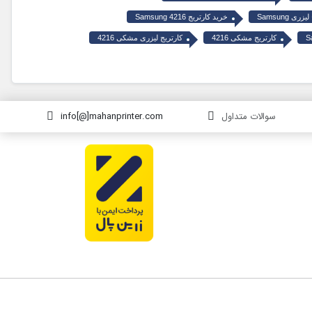
ی Samsung
خرید کارتریج Samsung 4216
کارتریج مشکی 4216
کارتریج لیزری مشکی 4216
سوالات متداول
info[@]mahanprinter.com