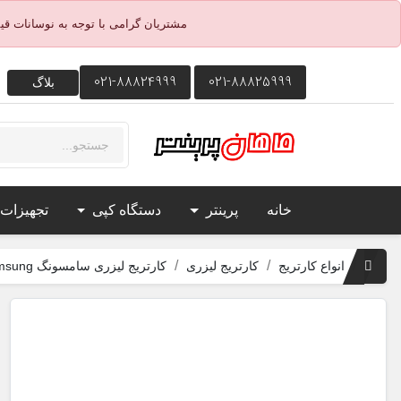
مشتریان گرامی با توجه به نوسانات ق
021-88824999
021-88825999
بلاگ
خانه
پرینتر
دستگاه کپی
تجهیزات
انواع کارتریج
کارتریج لیزری
کارتریج لیزری سامسونگ Samsung