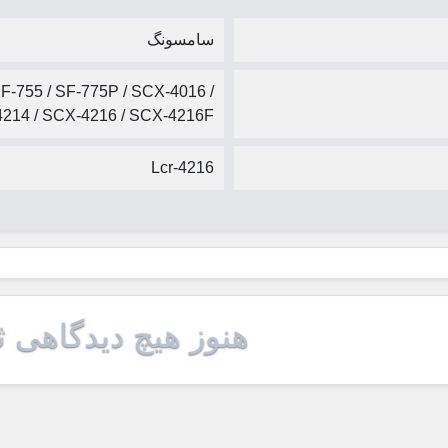
سامسونگ
-755 / SF-775P / SCX-4016 /
4214 / SCX-4216 / SCX-4216F
Lcr-4216
هنوز هیچ دیدگاهی 