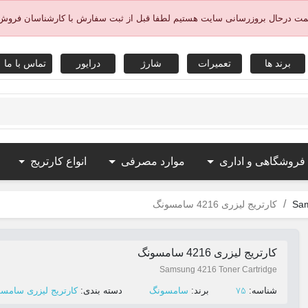
یمت درحال بروزرسانی سایت هستیم لطفا قبل از ثبت سفارش با کارشناسان فروش
برند ها
تعمیرات
شارژ
درایور
تماس با ما
 فروشگاهی و اداری
موارد مصرفی
انواع کارتریج
کارتریج لیزری 4216 سامسونگ
کارتریج لیزری 4216 سامسونگ
Samsung 4216 Toner Cartridge
75
ﺷﻨﺎﺳﻪ:
ﺑﺮﻧﺪ:
سامسونگ
ﺩﺳﺘﻪ ﺑﻨﺪی:
کارتریج لیزری سامسونگ ng