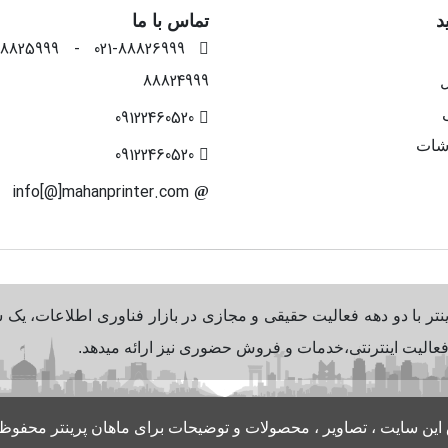
د
تماس با ما
88824999
ل
09122460520
شات
09122460520
info[@]mahanprinter.com
ینتر با دو دهه فعالیت حقیقی و مجازی در بازار فناوری اطلاعات، ی
 فعالیت اینترنتی،خدمات و فروش حضوری نیز ارائه میدهد.
این سایت ، تصاویر ، محصولات و توضیحات برای ماهان پرینتر محفوظ