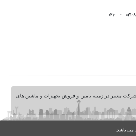
021-88826999 - 021-88825999 - 021-
ک شرکت معتبر در زمینه تامین و فروش تجهیزات و ماشین های
 می باشد.