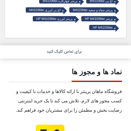
اچ پی M4103fdw
پرینتر چهارکاره M4103fdw
پرینتر سیاه و سفید M4103fdw
اچ پی لیزری M4103fdw
پرینتر HP M4103fdw
پرینتر لیزری HP M4103fdw
HP M4103fdw
برای تماس کلیک کنید
نماد ها و مجوز ها
فروشگاه ماهان پرینتر با ارائه کالاها و خدمات با کیفیت و
کسب مجوز های لازم، تلاش می کند تا یک خرید اینترنتی
رضایت بخش و مطمئن را برای مشتریان خود فراهم کند.