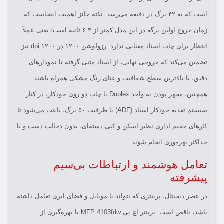
است که به ۴۲ برگ در دقیقه می‌رسد. نکته حائز اهمیت اینجاست که
زمان خروج اولین برگه در این مدل کمتر از ۶.۳ ثانیه است؛ یعنی عملاً
انتظار برای چاپ اسناد معنایی ندارد. رزولوشن ۱۲۰۰ در ۱۲۰۰ dpi نیز
تضمین می‌کند که خروجی نهایی، از اسناد متنی گرفته تا نمودارهای
دقیق، با بالاترین سطح شفافیت و غنای رنگ مشکی همراه باشند.
همچنین، مجهز بودن به واحد Duplex یا چاپ دو روی خودکار، در کنار
سیستم تغذیه خودکار اسناد (ADF) با ظرفیت ۵۰ برگ، باعث می‌شود تا
کارهای حجیم اداری نظیر اسکن و کپی دسته‌ای، بدون دخالت دست و با
حداکثر بهره‌وری انجام شوند.
تعامل هوشمند و ارتباطات بی‌سیم
پیشرفته
در عصر دیجیتال، پرینتری که نتواند با موبایل و فضای ابری تعامل داشته
باشد، ناقص است. پرینتر اچ پی MFP 4103fdw با بهره‌گیری از