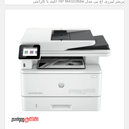
پرینتر لیزری اچ پی مدل HP M4103fdw آکبند با گارانتی