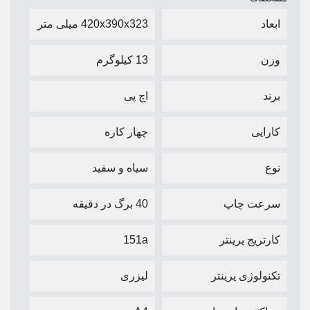
ابعاد
420x390x323 میلی متر
وزن
13 کیلوگرم
برند
اچ پی
کارایی
چهار کاره
نوع
سیاه و سفید
سرعت چاپ
40 برگ در دقیقه
کارتریج پرینتر
151a
تکنولوژی پرینتر
لیزری