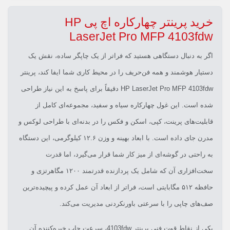
خرید پرینتر چهارکاره اچ پی HP
LaserJet Pro MFP 4103fdw
اگر به دنبال دستگاهی هستید که فراتر از یک چاپگر ساده، نقش یک
دستیار هوشمند و همه فن‌حریف را در محیط کاری شما ایفا کند، پرینتر
HP LaserJet Pro MFP 4103fdw دقیقاً برای پاسخ به این نیاز طراحی
شده است. این غول چهارکاره سیاه و سفید، مجموعه‌ای کامل از
قابلیت‌های پرینت، کپی، اسکن و فکس را در بدنه‌ای با طراحی لوکس و
مدرن جای داده است. با ابعاد بهینه و وزن ۱۲.۶ کیلوگرمی، این دستگاه
به راحتی در گوشه‌ای از میز کار شما قرار می‌گیرد، اما قدرت
سخت‌افزاری آن که شامل یک پردازنده قدرتمند ۱۲۰۰ مگاهرتزی و
حافظه ۵۱۲ مگابایتی است، فراتر از ابعاد آن عمل کرده و پیچیده‌ترین
صف‌های چاپی را با سرعتی باورنکردنی مدیریت می‌کند.
یکی از نقاط قوت فنی پرینتر 4103fdw، سرعت چاپ خیره‌کننده آن