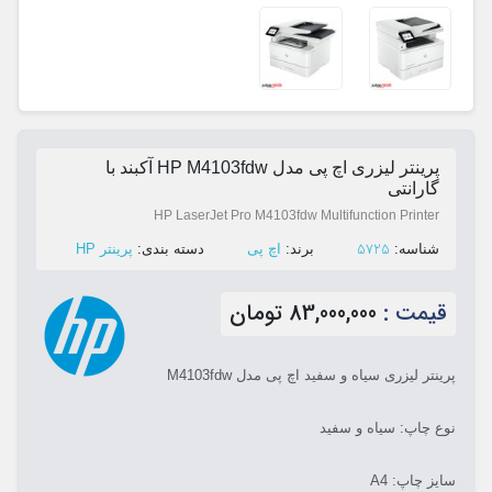
پرینتر لیزری اچ پی مدل HP M4103fdw آکبند با
گارانتی
HP LaserJet Pro M4103fdw Multifunction Printer
5725
ﺷﻨﺎﺳﻪ:
ﺑﺮﻧﺪ:
اچ پی
ﺩﺳﺘﻪ ﺑﻨﺪی:
پرینتر HP
قیمت :
83,000,000 تومان
پرینتر لیزری سیاه و سفید اچ پی مدل M4103fdw
نوع چاپ: سیاه و سفید
سایز چاپ: A4