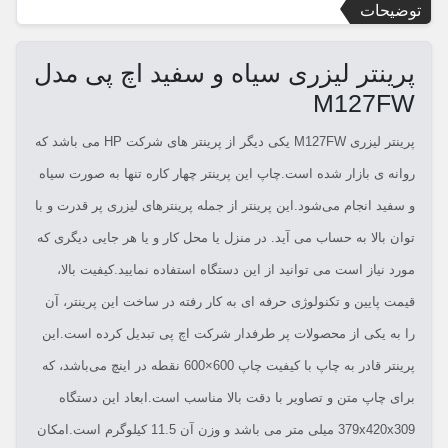
توضیحات
پرینتر لیزری سیاه و سفید اچ پی مدل
M127FW
پرینتر لیزری M127FW یکی دیگر از پرینتر های شرکت HP می باشد که
روانه ی بازار شده است.چاپ این پرینتر چهار کاره تنها به صورت سیاه
و سفید انجام می‌شود.این پرینتر از جمله پرینترهای لیزری پر قدرت و با
توان بالا به حساب می آید. در منزل یا محل کار و یا هر جایی دیگری که
مورد نیاز است می توانید از این دستگاه استفاده نمایید.کیفیت بالا،
قیمت پایین و تکنولوژی حرفه ای به کار رفته در ساخت این پرینتر، آن
را به یکی از محصولات پر طرفدار شرکت اچ پی تبدیل کرده است.این
پرینتر قادر به چاپ با کیفیت چاپ 600×600 نقطه در اینچ می‌باشد، که
برای چاپ متن و تصاویر با دقت بالا مناسب است.ابعاد این دستگاه
379x420x309 میلی متر می باشد و وزن آن 11.5 کیلوگرم است.امکان‌