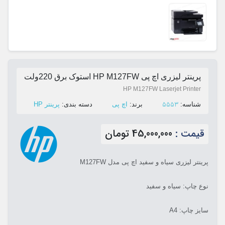
پرینتر لیزری اچ پی HP M127FW استوک برق 220ولت
HP M127FW Laserjet Printer
5553
ﺷﻨﺎﺳﻪ:
ﺑﺮﻧﺪ:
اچ پی
ﺩﺳﺘﻪ ﺑﻨﺪی:
پرینتر HP
قیمت :
45,000,000 تومان
پرینتر لیزری سیاه و سفید اچ پی مدل M127FW
نوع چاپ: سیاه و سفید
سایز چاپ: A4