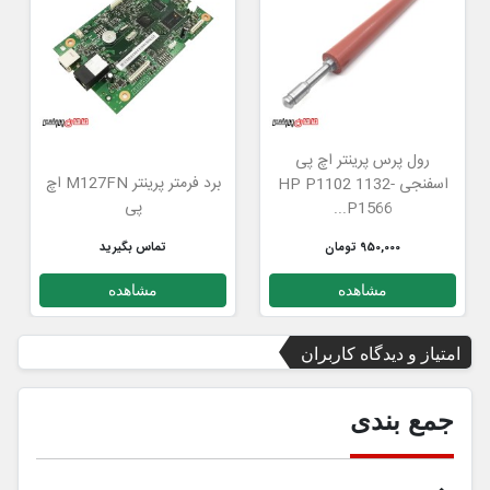
رول پرس پرینتر اچ پی
برد فرمتر پرینتر M127FN اچ
اسفنجی -1132 HP P1102
پی
P1566...
950,000 تومان
تماس بگیرید
مشاهده
مشاهده
امتیاز و دیدگاه کاربران
جمع بندی