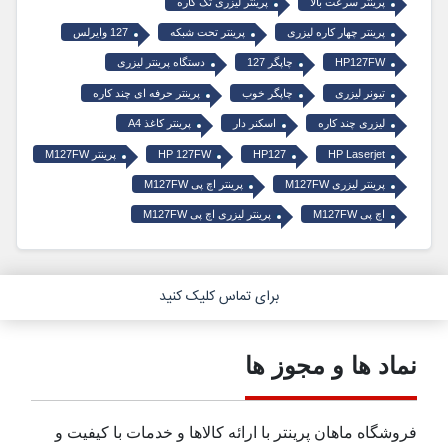
پرینتر سرعت بالا
پرینتر لیزری تک کاره
پرینتر چهار کاره لیزری
پرینتر تحت شبکه
127 وایرلس
HP127FW
چاپگر 127
دستگاه پرینتر لیزری
تیونر لیزری
چاپگر خوب
پرینتر حرفه ای چند کاره
لیزری چند کاره
اسکنر دار
پرینتر کاغذ A4
HP Laserjet
HP127
HP 127FW
پرینتر M127FW
پرینتر لیزری M127FW
پرینتر اچ پی M127FW
اچ پی M127FW
پرینتر لیزری اچ پی M127FW
برای تماس کلیک کنید
نماد ها و مجوز ها
فروشگاه ماهان پرینتر با ارائه کالاها و خدمات با کیفیت و