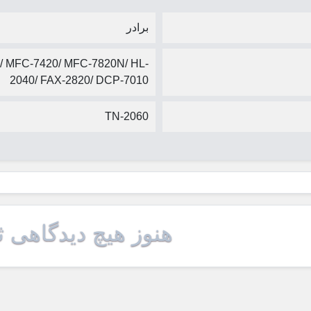
برادر
/ MFC-7420/ MFC-7820N/ HL-
2040/ FAX-2820/ DCP-7010
TN-2060
هنوز هیچ دیدگاهی 