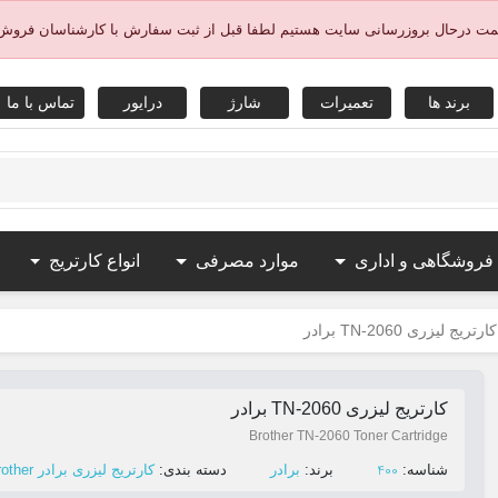
یمت درحال بروزرسانی سایت هستیم لطفا قبل از ثبت سفارش با کارشناسان فروش
برند ها
تعمیرات
شارژ
درایور
تماس با ما
 فروشگاهی و اداری
موارد مصرفی
انواع کارتریج
کارتریج لیزری TN-2060 برادر
کارتریج لیزری TN-2060 برادر
Brother TN-2060 Toner Cartridge
400
ﺷﻨﺎﺳﻪ:
ﺑﺮﻧﺪ:
برادر
ﺩﺳﺘﻪ ﺑﻨﺪی:
کارتریج لیزری برادر Brother