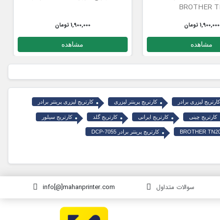
BROTHER T
1,900,000 تومان
1,900,000 تومان
مشاهده
مشاهده
کارتریج لیزری برادر
کارتریج پرینتر لیزری
کارتریج لیزری پرینتر برادر
کارتریج چینی
کارتریج ایرانی
کارتریج گلد
کارتریج سیلور
کارتریج پرینتر برادر DCP-7055
سوالات متداول
info[@]mahanprinter.com