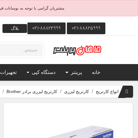
مشتریان گرامی با توجه به نوسانات ق
021-88824999
021-88825999
بلاگ
خانه
پرینتر
دستگاه کپی
تجهیزات
انواع کارتریج
کارتریج لیزری
کارتریج لیزری برادر Brother