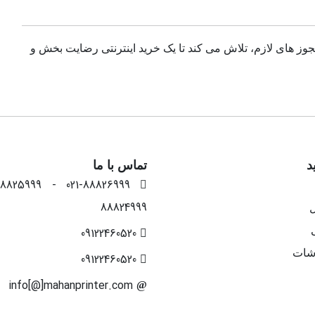
مجوز های لازم، تلاش می کند تا یک خرید اینترنتی رضایت بخش و
د
تماس با ما
88824999
ل
09122460520
شات
09122460520
info[@]mahanprinter.com