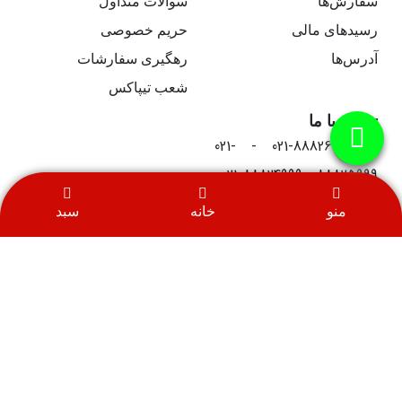
سفارش‌ها
سوالات متداول
رسیدهای مالی
حریم خصوصی
آدرس‌ها
رهگیری سفارشات
شعب تیپاکس
تماس با ما
021-88826999 - 021-
88825999 - 021-88824999
09122460520
منو
خانه
سبد
09122460520
info[@]mahanprinter.com