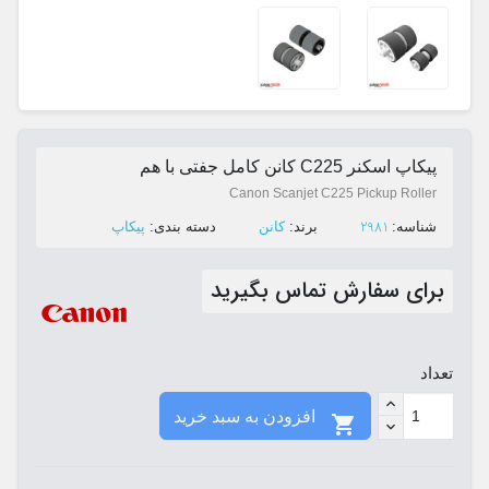
پیکاپ اسکنر C225 کانن کامل جفتی با هم
Canon Scanjet C225 Pickup Roller
2981
ﺷﻨﺎﺳﻪ:
ﺑﺮﻧﺪ:
کانن
ﺩﺳﺘﻪ ﺑﻨﺪی:
پیکاپ
برای سفارش تماس بگیرید
تعداد
افزودن به سبد خرید
