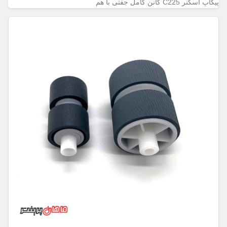
پیکاپ اسکنر C225 کانن کامل جفتی با هم