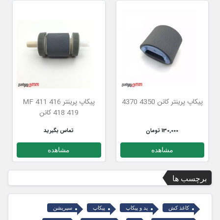
پیکاپ پرینتر کانن 4350 4370
پیکاپ پرینتر MF 411 416
418 419 کانن
130,000 تومان
تماس بگیرید
مشاهده
مشاهده
برچسب ها
کاغذ کش
پد و پیکاپ
پیکاپ
سپریشن