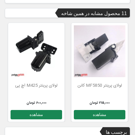
11 محصول مشابه در همین شاخه
لولای پرینتر MF5850 کانن
لولای پرینتر M425 اچ پی
215,000 تومان
600,000 تومان
مشاهده
مشاهده
برچسب ها