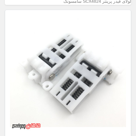
لولای فیدر پرینتر SCX4824 سامسونگ