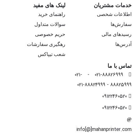
خدمات مشتریان
لینک های مفید
اطلاعات شخصی
راهنمای خرید
سفارش‌ها
سوالات متداول
رسیدهای مالی
حریم خصوصی
آدرس‌ها
رهگیری سفارشات
شعب تیپاکس
تماس با ما
021-88826999 - 021-
88825999 - 021-88824999
09122460520
09122460520
info[@]mahanprinter.com