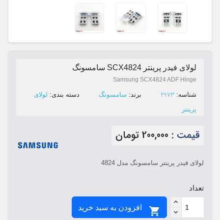
لولای فیدر پرینتر SCX4824 سامسونگ
Samsung SCX4824 ADF Hinge
2973
ﺷﻨﺎﺳﻪ:
ﺑﺮﻧﺪ:
سامسونگ
ﺩﺳﺘﻪ ﺑﻨﺪی:
لولای
پرینتر
قیمت :
200,000 تومان
لولای فیدر پرینتر سامسونگ مدل 4824
تعداد
افزودن به سبد خرید
