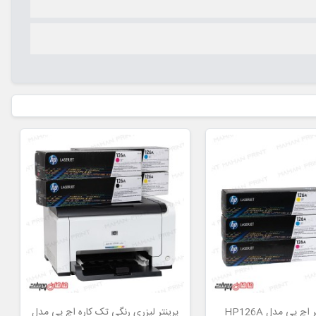
کارتریج تونر اچ پی مدل HP126A
پرینتر لیزری رنگی تک کاره اچ پی مدل