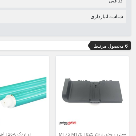
کد فنی
شناسه انبارداری
6 محصول مرتبط
سینی ورودی پرینتر 1025 M175 M176
درام تک 126A اچ پی