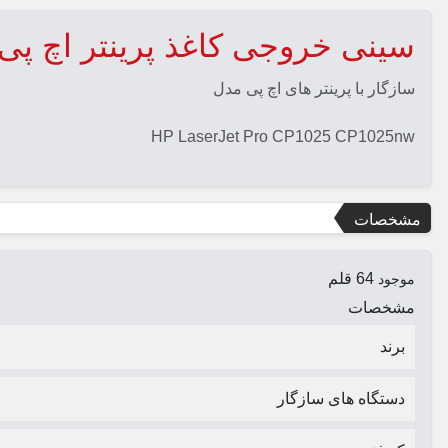
سینی خروجی کاغذ پرینتر اچ پی 1025
سازگار با پرینتر های اچ پی مدل
HP LaserJet Pro CP1025 CP1025nw
مشخصات
64 قلم
موجود
مشخصات
برند
دستگاه های سازگار