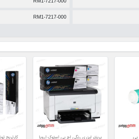
RM1-7217-000
RM1-7217-000
پرینتر لیزری رنگی اچ پی استوک اروپا