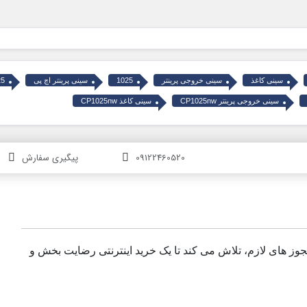
سینی کاغذ
سینی خروجی پرینتر
1025
سینی پرینتر اچ پی
25
سینی خروجی پرینتر CP1025nw
سینی کاغذ CP1025nw
09122460520
پیگیری سفارش
مجوز های لازم، تلاش می کند تا یک خرید اینترنتی رضایت بخش و