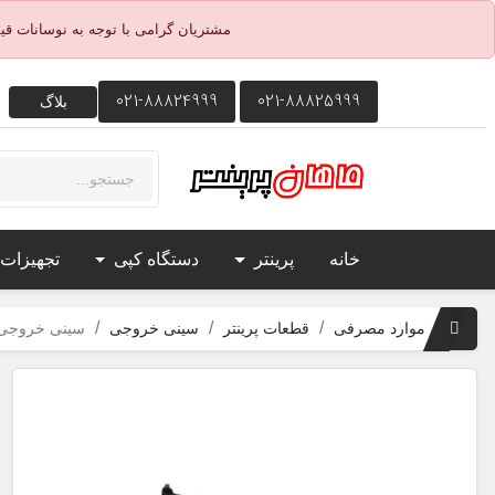
مشتریان گرامی با توجه به نوسانات ق
021-88824999
021-88825999
بلاگ
خانه
پرینتر
دستگاه کپی
تجهیزات
موارد مصرفی
قطعات پرینتر
سینی خروجی
سینی خروجی پری