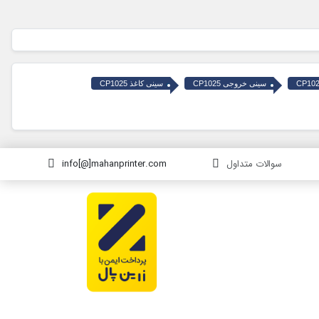
CP10
سینی خروجی CP1025
سینی کاغذ CP1025
سوالات متداول
info[@]mahanprinter.com