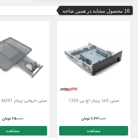
16 محصول مشابه در همین شاخه
سینی کاغذ پرینتر اچ پی 1320
سینی خروجی پرینتر M201 اچ پی هولدر
2,330,000 تومان
250,000 تومان
مشاهده
مشاهده