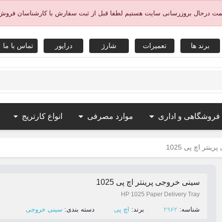
یمت درحال بروزرسانی سایت هستیم لطفا قبل از ثبت سفارش با کارشناسان فروش
برند ها
تعمیرات
شارژ
درایور
تماس با ما
 فروشگاهی و اداری
موارد مصرفی
انواع کارتریج
نتر اچ پی 1025
سینی خروجی پرینتر اچ پی 1025
HP 1025 Paper Delivery Tray
2962
ﺷﻨﺎﺳﻪ:
ﺑﺮﻧﺪ:
اچ پی
ﺩﺳﺘﻪ ﺑﻨﺪی:
سینی خروجی