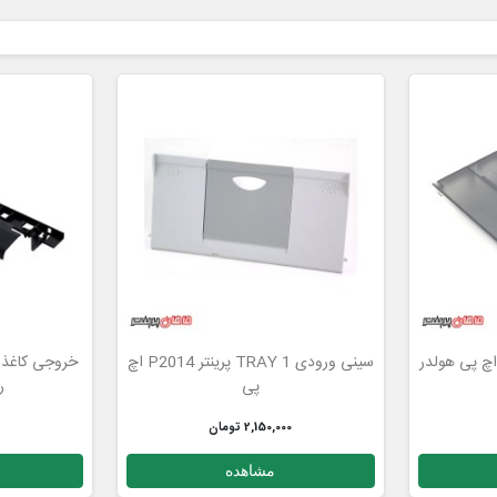
سینی ورودی TRAY 1 پرینتر P2014 اچ
پی
ر
2,150,000 تومان
مشاهده