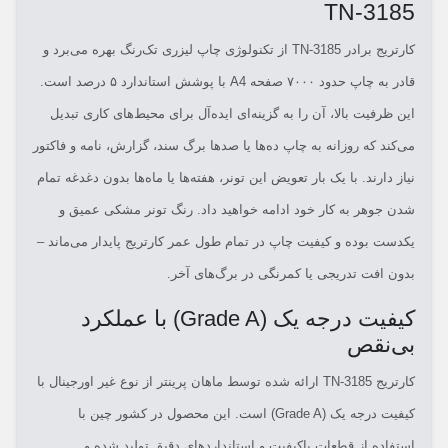
TN-3185
کارتریج برادر TN-3185 از تکنولوژی چاپ لیزری تک‌رنگ بهره می‌برد و
قادر به چاپ حدود ۷۰۰۰ صفحه A4 با پوشش استاندارد ۵ درصد است.
این ظرفیت بالا، آن را به گزینه‌ای ایده‌آل برای محیط‌های کاری تبدیل
می‌کند که روزانه به چاپ ده‌ها یا صدها برگ سند، گزارش، نامه و فاکتور
نیاز دارند. با یک بار تعویض این تونر، هفته‌ها یا ماه‌ها بدون دغدغه تمام
شدن جوهر به کار خود ادامه خواهید داد. رنگ تونر مشکی عمیق و
یکدست بوده و کیفیت چاپ در تمام طول عمر کارتریج پایدار می‌ماند –
بدون افت تدریجی یا کمرنگی در برگ‌های آخر.
کیفیت درجه یک (Grade A) با عملکرد
بی‌نقص
کارتریج TN-3185 ارائه شده توسط ماهان پرینتر از نوع غیر اورجینال با
کیفیت درجه یک (Grade A) است. این محصول در کشور چین با
استفاده از قطعات باکیفیت و استانداردهای دقیق تولید شده و