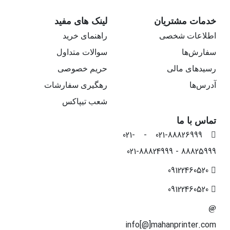
خدمات مشتریان
لینک های مفید
اطلاعات شخصی
راهنمای خرید
سفارش‌ها
سوالات متداول
رسیدهای مالی
حریم خصوصی
آدرس‌ها
رهگیری سفارشات
شعب تیپاکس
تماس با ما
021-88826999 - 021-
88825999 - 021-88824999
09122460520
09122460520
info[@]mahanprinter.com