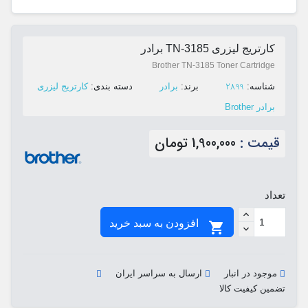
کارتریج لیزری TN-3185 برادر
Brother TN-3185 Toner Cartridge
2899
ﺷﻨﺎﺳﻪ:
ﺑﺮﻧﺪ:
برادر
ﺩﺳﺘﻪ ﺑﻨﺪی:
کارتریج لیزری
برادر Brother
قیمت :
1,900,000 تومان
تعداد
افزودن به سبد خرید

موجود در انبار
ارسال به سراسر ایران
تضمین کیفیت کالا