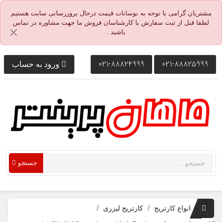
مشتریان گرامی با توجه به نوسانات قیمت درحال بروزرسانی سایت هستیم
لطفا قبل از ثبت سفارش با کارشناسان فروش ما جهت مشاوره در تماس
باشید .
021-88824999
021-88825999
ورود به حساب
جستجو
انواع کارتریج
کارتریج لیزری