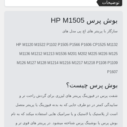
توضیحات
بوش پرس HP M1505
سازگار با پرینتر های اچ پی مدل های
HP M1120 M1522 P1102 P1505 P1566 P1606 CP1525 M1132
M1136 M1212 M1213 M1536 M201 M202 M225 M226 M125
M126 M127 M128 M1214 M1216 M1217 M1218 P1108 P1109
P1607
بوش پرس چیست؟
شفت پرس در فیوزینگ پرینتر های لیزری برای گردش راحت تر و
ساییدگی کمتر در دو طرف جایی که به بدنه فیوزینگ یا پرینتر متصل
است از پلاستیک یا لاستیک و یا سرامیک هایی استفاده میکند که به نام
بوش پرس یا بوشینگ پرس شناخته میشود. در پرینتر های قوی تر و