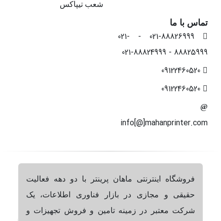
شعب تیپاکس
تماس با ما
021-88826999 - 021-
88825999 - 021-88824999
09122460520
09122460520
info[@]mahanprinter.com
فروشگاه اینترنتی ماهان پرینتر با دو دهه فعالیت
حقیقی و مجازی در بازار فناوری اطلاعات، یک
شرکت معتبر در زمینه تامین و فروش تجهیزات و