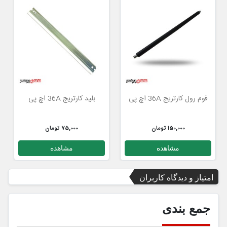
ن
فوم رول کارتریج 36A اچ پی
بلید کارتریج 36A اچ پی
150,000 تومان
75,000 تومان
مشاهده
مشاهده
امتیاز و دیدگاه کاربران
جمع بندی