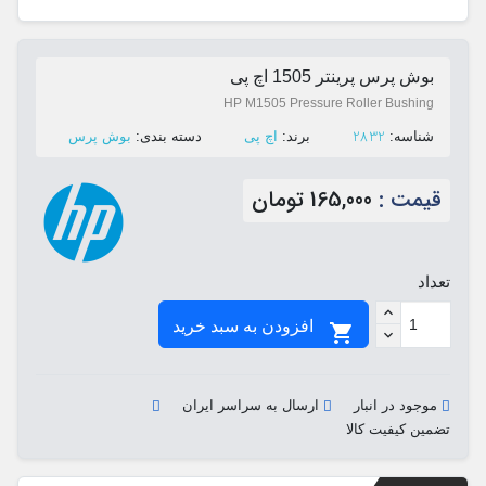
بوش پرس پرینتر 1505 اچ پی
HP M1505 Pressure Roller Bushing
2832
ﺷﻨﺎﺳﻪ:
ﺑﺮﻧﺪ:
اچ پی
ﺩﺳﺘﻪ ﺑﻨﺪی:
بوش پرس
قیمت :
165,000 تومان
تعداد
افزودن به سبد خرید

موجود در انبار
ارسال به سراسر ایران
تضمین کیفیت کالا