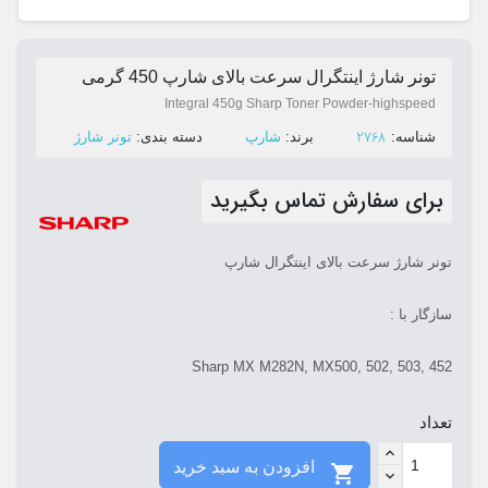
تونر شارژ اینتگرال سرعت بالای شارپ 450 گرمی
Integral 450g Sharp Toner Powder-highspeed
2768
ﺷﻨﺎﺳﻪ:
ﺑﺮﻧﺪ:
شارپ
ﺩﺳﺘﻪ ﺑﻨﺪی:
تونر شارژ
برای سفارش تماس بگیرید
تونر شارژ سرعت بالای اینتگرال شارپ
سازگار با :
Sharp MX M282N, MX500, 502, 503, 452
تعداد
افزودن به سبد خرید
