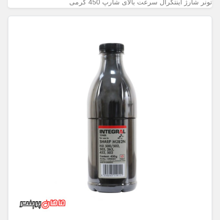
تونر شارژ اینتگرال سرعت بالای شارپ 450 گرمی