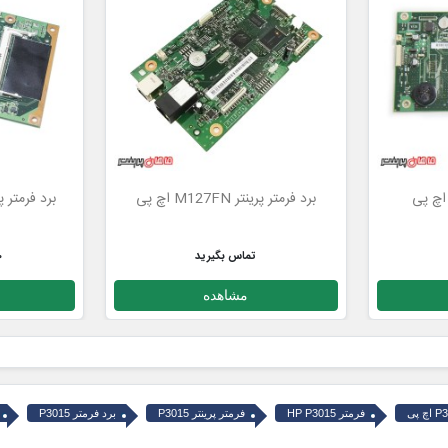
برد فرمتر پرینتر M127FN اچ پی
تماس بگیرید
0
مشاهده
فرمتر HP P3015
فرمتر پرینتر P3015
برد فرمتر P3015