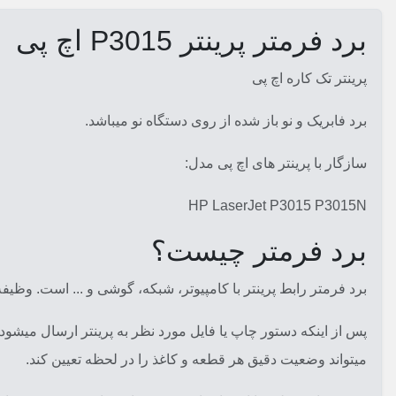
برد فرمتر پرینتر P3015 اچ پی
پرینتر تک کاره اچ پی
برد فابریک و نو باز شده از روی دستگاه نو میباشد.
سازگار با پرینتر های اچ پی مدل:
HP LaserJet P3015 P3015N
برد فرمتر چیست؟
برد فرمتر رابط پرینتر با کامپیوتر، شبکه، گوشی و ... است. وظی
پس از اینکه دستور چاپ یا فایل مورد نظر به پرینتر ارسال میشو
میتواند وضعیت دقیق هر قطعه و کاغذ را در لحظه تعیین کند.