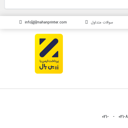
سوالات متداول
info[@]mahanprinter.com
021-88826999 - 021-88825999 - 021-