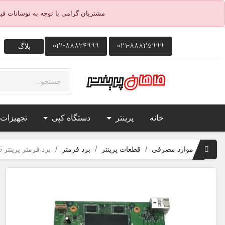
مشتریان گرامی با توجه به نوسانات ق
021-88824999
021-88825999
بلاگ
خانه
پرینتر
دستگاه کپی
تجهیزات
موارد مصرفی
قطعات پرینتر
برد فرمتر
برد فرمتر پرینتر P3015 اچ پی