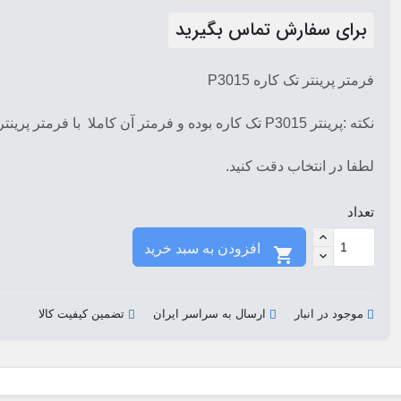
برای سفارش تماس بگیرید
فرمتر پرینتر تک کاره P3015
نکته :پرینتر P3015 تک کاره بوده و فرمتر آن کاملا با فرمتر پرینتر 3015 متفاوت است.
لطفا در انتخاب دقت کنید.
تعداد
افزودن به سبد خرید

موجود در انبار
ارسال به سراسر ایران
تضمین کیفیت کالا