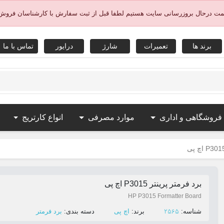
یمت درحال بروزرسانی سایت هستیم لطفا قبل از ثبت سفارش با کارشناسان فروش
برند ها
تعمیرات
شارژ
درایور
تماس با ما
 فروشگاهی و اداری
موارد مصرفی
انواع کارتریج
برد فرمتر پرینتر P3015 اچ پی
HP P3015 Formatter Board
2565
ﺷﻨﺎﺳﻪ:
ﺑﺮﻧﺪ:
اچ پی
ﺩﺳﺘﻪ ﺑﻨﺪی:
برد فرمتر