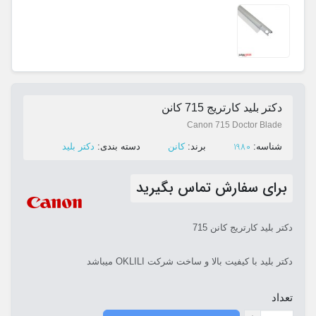
دکتر بلید کارتریج 715 کانن
Canon 715 Doctor Blade
1980
ﺷﻨﺎﺳﻪ:
ﺑﺮﻧﺪ:
کانن
ﺩﺳﺘﻪ ﺑﻨﺪی:
دکتر بلید
برای سفارش تماس بگیرید
دکتر بلید کارتریج کانن 715
دکتر بلید با کیفیت بالا و ساخت شرکت OKLILI میباشد
تعداد