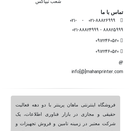
شعب تیپاکس
تماس با ما
021-88826999 - 021-
88825999 - 021-88824999
09122460520
09122460520
info[@]mahanprinter.com
فروشگاه اینترنتی ماهان پرینتر با دو دهه فعالیت
حقیقی و مجازی در بازار فناوری اطلاعات، یک
شرکت معتبر در زمینه تامین و فروش تجهیزات و