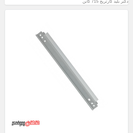
دکتر بلید کارتریج 715 کانن