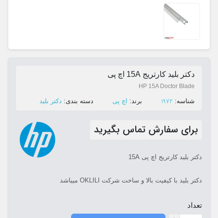
دکتر بلید کارتریج 15A اچ پی
HP 15A Doctor Blade
1972
ﺷﻨﺎﺳﻪ:
ﺑﺮﻧﺪ:
اچ پی
ﺩﺳﺘﻪ ﺑﻨﺪی:
دکتر بلید
برای سفارش تماس بگیرید
دکتر بلید کارتریج اچ پی 15A
دکتر بلید با کیفیت بالا و ساخت شرکت OKLILI میباشد
تعداد