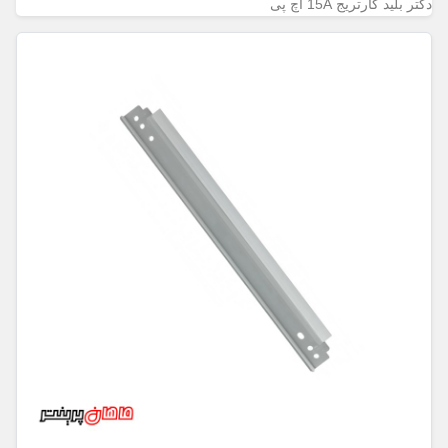
دکتر بلید کارتریج 15A اچ پی