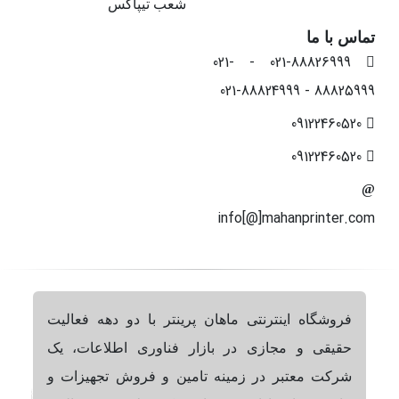
شعب تیپاکس
تماس با ما
021-88826999 - 021-
88825999 - 021-88824999
09122460520
09122460520
info[@]mahanprinter.com
فروشگاه اینترنتی ماهان پرینتر با دو دهه فعالیت
حقیقی و مجازی در بازار فناوری اطلاعات، یک
شرکت معتبر در زمینه تامین و فروش تجهیزات و