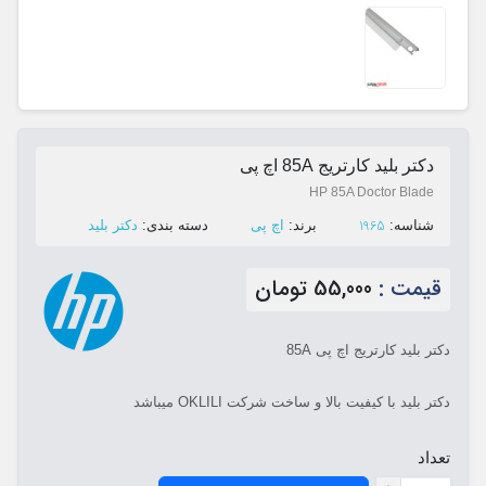
دکتر بلید کارتریج 85A اچ پی
HP 85A Doctor Blade
1965
ﺷﻨﺎﺳﻪ:
ﺑﺮﻧﺪ:
اچ پی
ﺩﺳﺘﻪ ﺑﻨﺪی:
دکتر بلید
قیمت :
55,000 تومان
دکتر بلید کارتریج اچ پی 85A
دکتر بلید با کیفیت بالا و ساخت شرکت OKLILI میباشد
تعداد