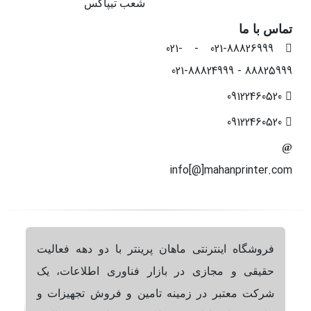
شعب تیپاکس
تماس با ما
021-88826999 - 021-
88825999 - 021-88824999
09122460520
09122460520
info[@]mahanprinter.com
فروشگاه اینترنتی ماهان پرینتر با دو دهه فعالیت
حقیقی و مجازی در بازار فناوری اطلاعات، یک
شرکت معتبر در زمینه تامین و فروش تجهیزات و