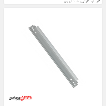
دکتر بلید کارتریج 85A اچ پی