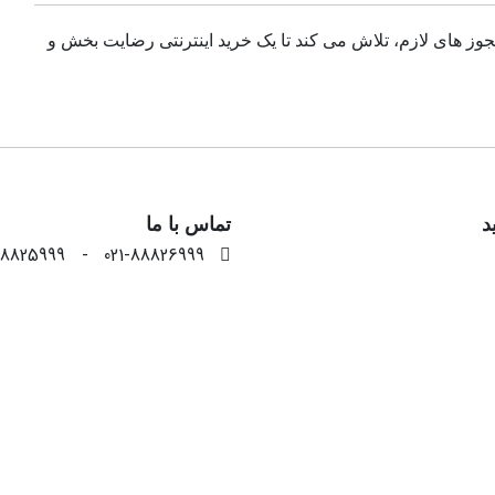
مجوز های لازم، تلاش می کند تا یک خرید اینترنتی رضایت بخش و
د
تماس با ما
88824999
ل
09122460520
شات
09122460520
info[@]mahanprinter.com