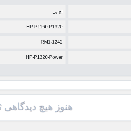
اچ پی
HP P1160 P1320
RM1-1242
HP-P1320-Power
هنوز هیچ دیدگاهی 