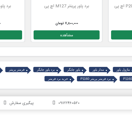
برد پاور پرینتر M127 اچ پی
برد پاور پرین
7,800,000 تومان
0
مشاهده
ماژول پاور
مدار پاور
پاور چاپگر
برد پاور چاپگر
فرمتر پرینتر
برد فرمتر پرینتر P1160
خرید برد فرمتر
09122460520
پیگیری سفارش