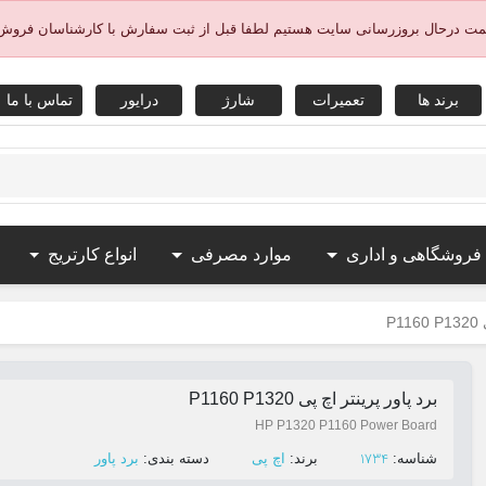
یمت درحال بروزرسانی سایت هستیم لطفا قبل از ثبت سفارش با کارشناسان فروش
برند ها
تعمیرات
شارژ
درایور
تماس با ما
 فروشگاهی و اداری
موارد مصرفی
انواع کارتریج
P
برد پاور پرینتر اچ پی P1160 P1320
HP P1320 P1160 Power Board
1734
ﺷﻨﺎﺳﻪ:
ﺑﺮﻧﺪ:
اچ پی
ﺩﺳﺘﻪ ﺑﻨﺪی:
برد پاور