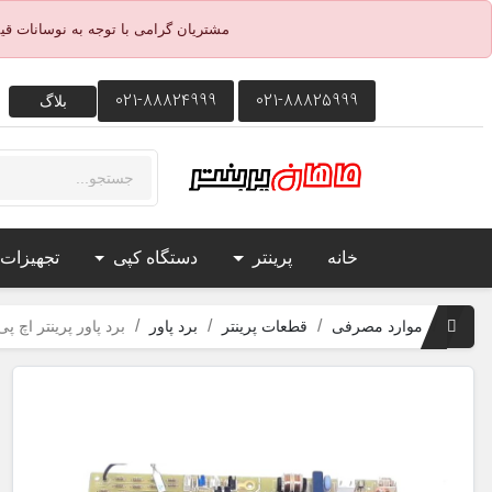
مشتریان گرامی با توجه به نوسانات ق
021-88824999
021-88825999
بلاگ
خانه
پرینتر
دستگاه کپی
تجهیزات
موارد مصرفی
قطعات پرینتر
برد پاور
برد پاور پرینتر اچ پی 1160 P1320