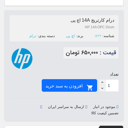
درام کارتریج 14A اچ پی
HP 14A OPC Drum
1622
ﺷﻨﺎﺳﻪ:
ﺑﺮﻧﺪ:
اچ پی
ﺩﺳﺘﻪ ﺑﻨﺪی:
درام
قیمت :
650,000 تومان
تعداد
افزودن به سبد خرید

موجود در انبار
ارسال به سراسر ایران
تضمین کیفیت کالا