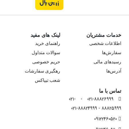
خدمات مشتریان
لینک های مفید
اطلاعات شخصی
راهنمای خرید
سفارش‌ها
سوالات متداول
رسیدهای مالی
حریم خصوصی
آدرس‌ها
رهگیری سفارشات
شعب تیپاکس
تماس با ما
021-88826999 - 021-
88825999 - 021-88824999
09122460520