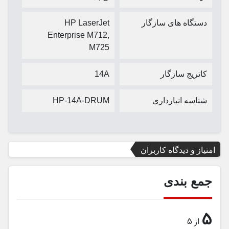
دستگاه های سازگار
HP LaserJet
Enterprise M712,
M725
کاتریج سازگار
14A
شناسه انبارداری
HP-14A-DRUM
امتیاز و دیدگاه کاربران
جمع بندی
5
از 5