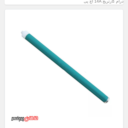
درام کارتریج 14A اچ پی