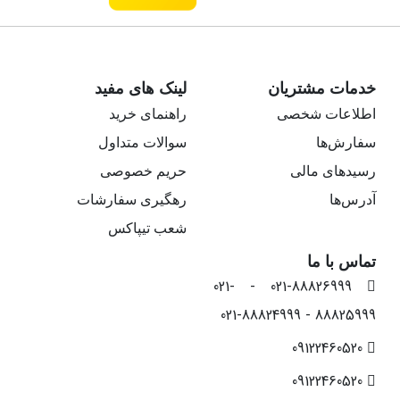
خدمات مشتریان
لینک های مفید
اطلاعات شخصی
راهنمای خرید
سفارش‌ها
سوالات متداول
رسیدهای مالی
حریم خصوصی
آدرس‌ها
رهگیری سفارشات
شعب تیپاکس
تماس با ما
021-88826999 - 021-
88825999 - 021-88824999
09122460520
09122460520