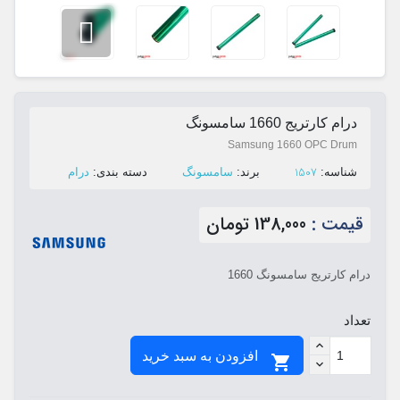
درام کارتریج 1660 سامسونگ
Samsung 1660 OPC Drum
1507
ﺷﻨﺎﺳﻪ:
ﺑﺮﻧﺪ:
سامسونگ
ﺩﺳﺘﻪ ﺑﻨﺪی:
درام
قیمت :
138,000 تومان
درام کارتریج سامسونگ 1660
تعداد
افزودن به سبد خرید
