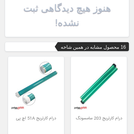
هنوز هیچ دیدگاهی ثبت
نشده!
16 محصول مشابه در همین شاخه
درام کارتریج 203 سامسونگ
درام کارتریج 51A اچ پی