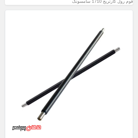
فوم رول کارتریج 1710 سامسونگ