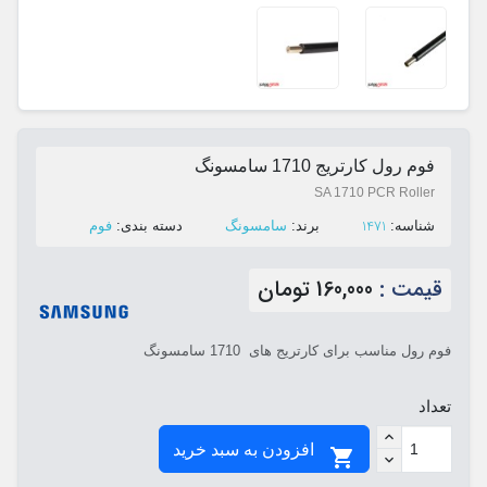
فوم رول کارتریج 1710 سامسونگ
SA 1710 PCR Roller
1471
ﺷﻨﺎﺳﻪ:
ﺑﺮﻧﺪ:
سامسونگ
ﺩﺳﺘﻪ ﺑﻨﺪی:
فوم
قیمت :
160,000 تومان
فوم رول مناسب برای کارتریج های 1710 سامسونگ
تعداد
افزودن به سبد خرید
