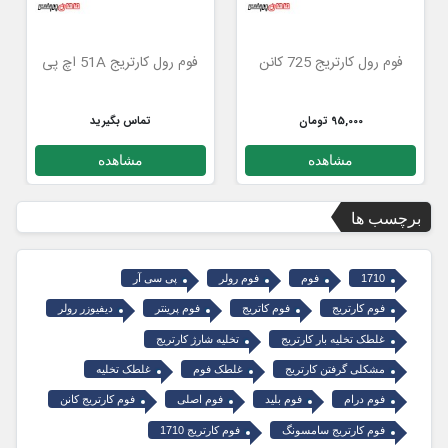
فوم رول کارتریج 725 کانن
فوم رول کارتریج 51A اچ پی
95,000 تومان
تماس بگیرید
مشاهده
مشاهده
برچسب ها
1710
فوم
فوم رولر
پی سی آر
فوم کارتریج
فوم کاتریج
فوم پرینتر
دیفیوزر رولر
غلطک تخلیه بار کارتریج
تخلیه شارژ کارتریج
مشکلی گرفتن کارتریج
غلطک فوم
غلطک تخلیه
فوم درام
فوم بلید
فوم اصلی
فوم کارتریج کانن
فوم کارتریج سامسونگ
فوم کارتریج 1710