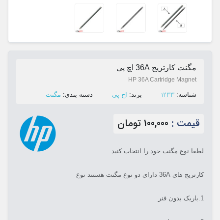
مگنت کارتریج 36A اچ پی
HP 36A Cartridge Magnet
1233
ﺷﻨﺎﺳﻪ:
ﺑﺮﻧﺪ:
اچ پی
ﺩﺳﺘﻪ ﺑﻨﺪی:
مگنت
قیمت :
100,000 تومان
لطفا نوع مگنت خود را انتخاب کنید
کارتریج های 36A دارای دو نوع مگنت هستند نوع
1.باریک بدون فنر