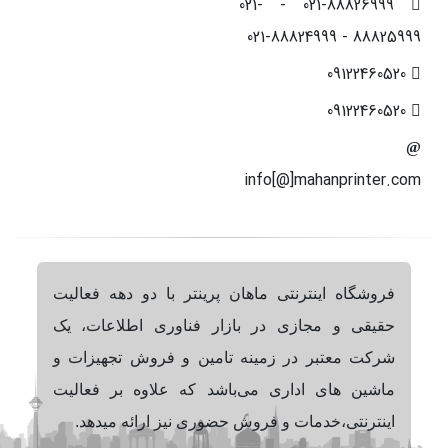
021-88826999 - 021-
88825999 - 021-88824999
09122460520
09122460520
info[@]mahanprinter.com
فروشگاه اینترنتی ماهان پرینتر با دو دهه فعالیت
حقیقی و مجازی در بازار فناوری اطلاعات، یک
شرکت معتبر در زمینه تامین و فروش تجهیزات و
ماشین های اداری می‌باشد که علاوه بر فعالیت
اینترنتی،خدمات و فروش حضوری نیز ارائه میدهد.