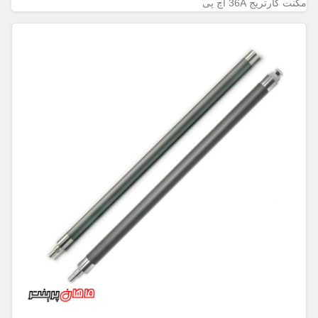
مگنت کارتریج 36A اچ پی