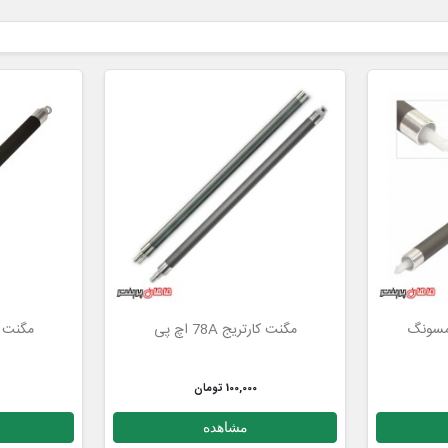
مگنت کارتریج 78A اچ پی
مگنت کارتر
100,000 تومان
مشاهده