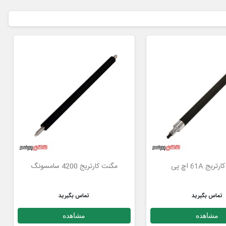
یج 61A اچ پی
مگنت کارتریج 4200 سامسونگ
تماس بگیرید
تماس بگیرید
مشاهده
مشاهده