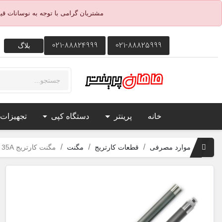
مشتریان گرامی با توجه به نوسانات ق
021-88824999
021-88825999
بلاگ
خانه
پرینتر
دستگاه کپی
تجهیزات
موارد مصرفی
قطعات کارتریج
مگنت
مگنت کارتریج 35A اچ پی