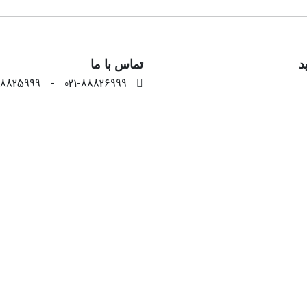
د
تماس با ما
88824999
ل
09122460520
شات
09122460520
info[@]mahanprinter.com
ینتر با دو دهه فعالیت حقیقی و مجازی در بازار فناوری اطلاعات، ی
 فعالیت اینترنتی،خدمات و فروش حضوری نیز ارائه میدهد.