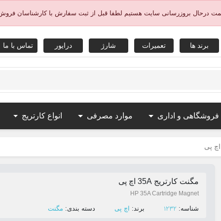
یمت درحال بروزرسانی سایت هستیم لطفا قبل از ثبت سفارش با کارشناسان فروش
برند ها
تعمیرات
شارژ
درایور
تماس با ما
 فروشگاهی و اداری
موارد مصرفی
انواع کارتریج
مگنت کارتریج 35A اچ پی
HP 35A Cartridge Magnet
1232
ﺷﻨﺎﺳﻪ:
ﺑﺮﻧﺪ:
اچ پی
ﺩﺳﺘﻪ ﺑﻨﺪی:
مگنت