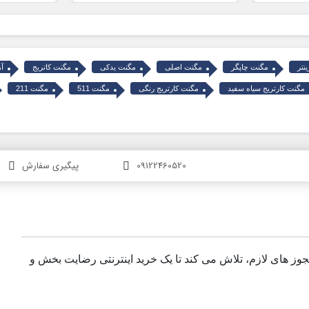
نتر
مگنت چاپگر
مگنت اصلی
مگنت یدکی
مگنت کاتریج
آه
مگنت کارتریج سیاه سفید
مگنت کارتریج رنگی
مگنت 511
مگنت 211
09122460520
پیگیری سفارش
مجوز های لازم، تلاش می کند تا یک خرید اینترنتی رضایت بخش و