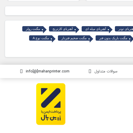
نربای تونر
آهنربای میله ای
آهنربای کارتریج
مگنت رولر
مگنت باریک بدون فنر
مگنت ضخیم فنردار
مگنت نوع A
سوالات متداول
info[@]mahanprinter.com