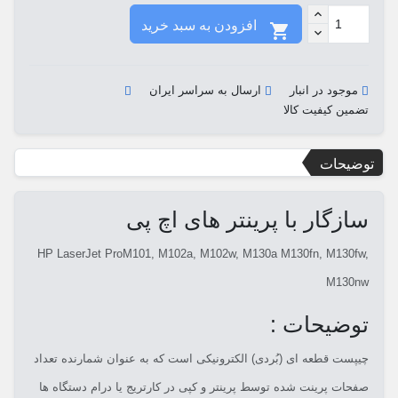
افزودن به سبد خرید

موجود در انبار
ارسال به سراسر ایران
تضمین کیفیت کالا
توضیحات
سازگار با پرینتر های اچ پی
HP LaserJet ProM101, M102a, M102w, M130a M130fn, M130fw,
M130nw
توضیحات :
چیپست قطعه ای (بُردی) الکترونیکی است که به عنوان شمارنده تعداد
صفحات پرینت شده توسط پرینتر و کپی در کارتریج یا درام دستگاه ها