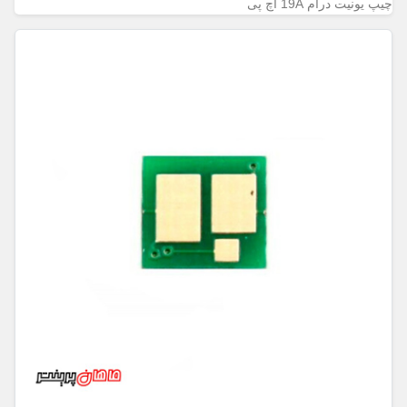
چیپ یونیت درام 19A اچ پی