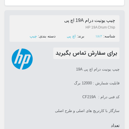
چیپ یونیت درام 19A اچ پی
HP 19A Drum Chip
1182
ﺷﻨﺎﺳﻪ:
ﺑﺮﻧﺪ:
اچ پی
ﺩﺳﺘﻪ ﺑﻨﺪی:
چیپ
برای سفارش تماس بگیرید
چیپ یونیت درام اچ پی 19A
قابلیت شمارش : 12000 برگ
کد فنی درام : CF219A
سازگار با کارتریج های اصلی و طرح اصلی
تعداد