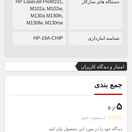
دستگاه های سازگار
HP LaserJet ProM101,
M102a, M102w,
M130a M130fn,
M130fw, M130nw
شناسه انبارداری
HP-19A-CHIP
امتیاز و دیدگاه کاربران
جمع بندی
5
از 5
از مجموع 0 امتیاز
دیدگاه خود را در مورد این محصول بیان کنید