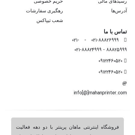
رسیدهای مالی
حریم خصوصی
آدرس‌ها
رهگیری سفارشات
شعب تیپاکس
تماس با ما
021-88826999 - 021-
88825999 - 021-88824999
09122460520
09122460520
info[@]mahanprinter.com
فروشگاه اینترنتی ماهان پرینتر با دو دهه فعالیت